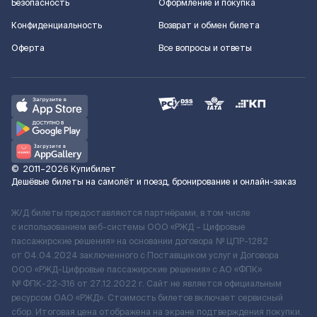
Безопасность
Оформление и покупка
Конфиденциальность
Возврат и обмен билета
Оферта
Все вопросы и ответы
©
2011–2026
Купибилет
Дешёвые билеты на самолёт и поезд, бронирование и онлайн-заказ
Ж/Д билеты предоставляются партнёрами, в том числе
с использованием веб-системы ООО «РЖД – Цифровые
пассажирские решения» на основании договора № ЦПР-1282
от 04.04.2024 заключенного с Поставщиком услуг и Договора
ООО «РЖД-Цифровые пассажирские решения» c АО «ФПК»
№ ФПК-22-316 от 27.12.2022 г. Сайт не является официальным
ресурсом ОАО «РЖД». Стоимость билетов включает сервисный
сбор. Итоговая цена отображена на экране подтверждения покупки.