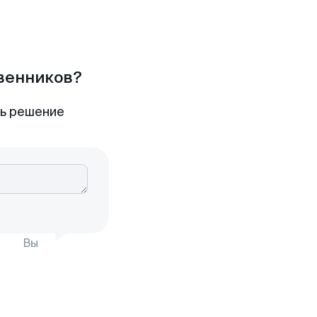
твенников?
ть решение
Вы