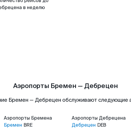
оличество рейсов до
ебрецена в неделю
Аэропорты Бремен — Дебрецен
ние Бремен — Дебрецен обслуживают следующие 
Аэропорты
Бремена
Аэропорты
Дебрецена
Бремен
BRE
Дебрецен
DEB