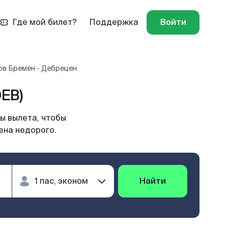
Где мой билет?
Поддержка
Войти
ов Бремен - Дебрецен
EB)
ы вылета, чтобы
ена недорого.
Найти