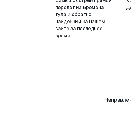
Самый быстрый прямой
К
перелет из Бремена
Д
туда и обратно,
найденный на нашем
сайте за последнее
время
Направле