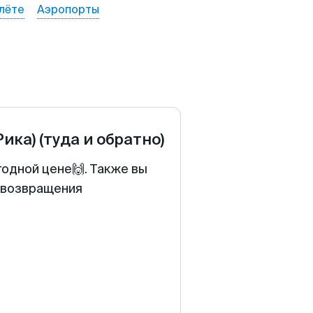
лёте
Аэропорты
Рика)
(туда и обратно)
годной цене🙌. Также вы
у возвращения