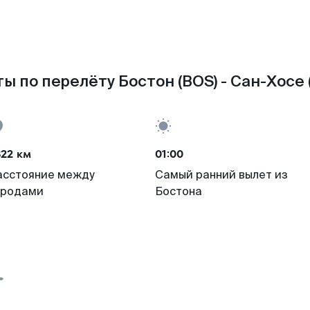
ы по перелёту Бостон (BOS) - Сан-Хосе 
822 км
01:00
асстояние между
Самый ранний вылет из
ородами
Бостона