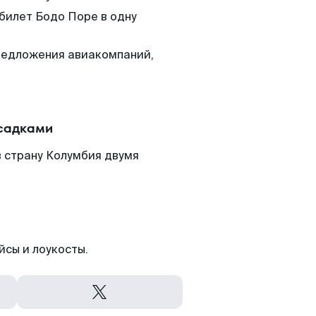
 билет Бодо Поре в одну
редложения авиакомпаний,
есадками
в страну Колумбия двумя
йсы и лоукосты.