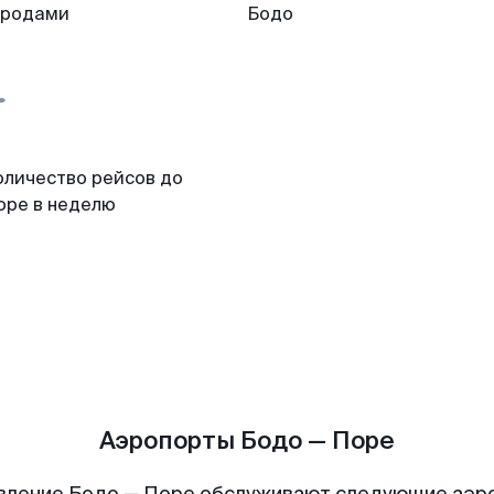
ородами
Бодо
оличество рейсов до
оре в неделю
Аэропорты Бодо — Поре