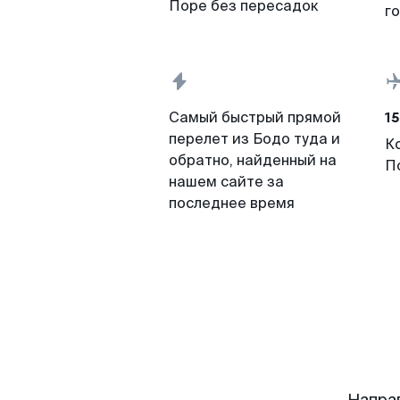
Поре без пересадок
г
15
Самый быстрый прямой
перелет из Бодо туда и
К
обратно, найденный на
П
нашем сайте за
последнее время