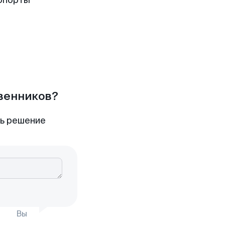
опорты
твенников?
ть решение
Вы