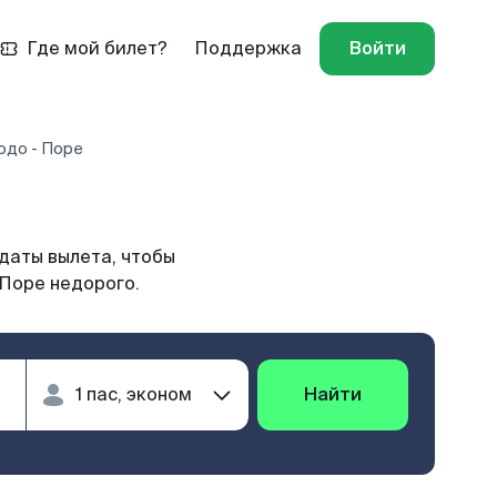
Где мой билет?
Поддержка
Войти
одо - Поре
даты вылета, чтобы
 Поре недорого.
Найти