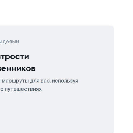
 идеями
итрости
венников
 маршруты для вас, используя
 о путешествиях