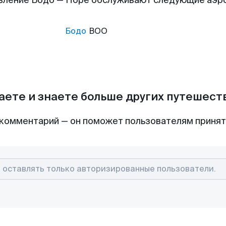
вление Бодо — Поре обслуживают следующие аэр
Бодо
BOO
аете и знаете больше других путешес
комментарий — он поможет пользователям приня