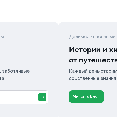
ом
Делимся классными
Истории и х
от путешест
, заботливые
Каждый день строим
та
собственные знания
Читать блог