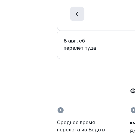
8 авг, сб
перелёт туда
Ф
к
Среднее время
перелета из Бодо в
Р