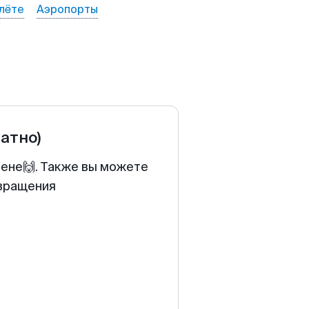
лёте
Аэропорты
ратно)
цене🙌. Также вы можете
звращения