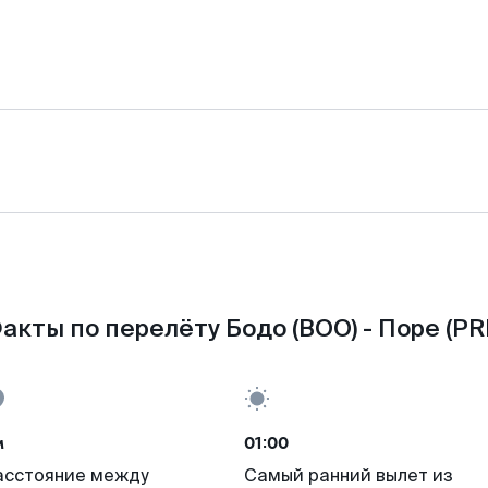
акты по перелёту Бодо (BOO) - Поре (PR
м
01:00
асстояние между
Самый ранний вылет из