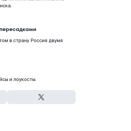
нска.
 пересадками
том в страну Россия двумя
йсы и лоукосты.