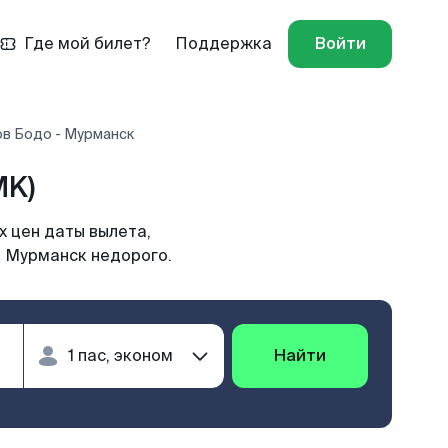
Где мой билет?
Поддержка
Войти
ов Бодо - Мурманск
MK)
 цен даты вылета,
в Мурманск недорого.
Найти