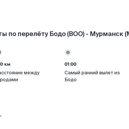
ы по перелёту Бодо (BOO) - Мурманск 
80 км
01:00
асстояние между
Самый ранний вылет из
ородами
Бодо