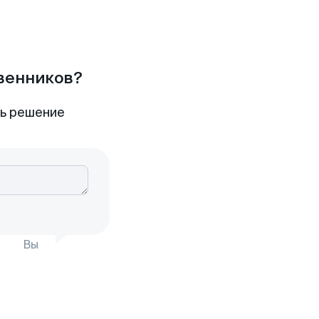
твенников?
ть решение
Вы