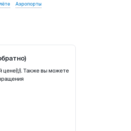
лёте
Аэропорты
обратно)
й цене🙌. Также вы можете
звращения