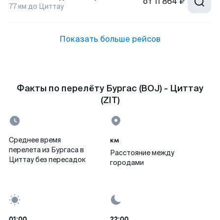
от
11 864 ₽
77
км до
Циттау
Показать больше рейсов
Факты по перелёту Бургас (BOJ) - Циттау
(ZIT)
км
Среднее время
перелета из Бургаса в
Расстояние между
Циттау без пересадок
городами
01:00
22:00