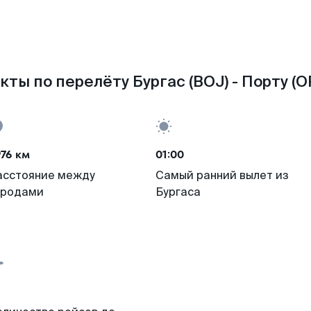
кты по перелёту Бургас (BOJ) - Порту (O
76 км
01:00
асстояние между
Самый ранний вылет из
ородами
Бургаса