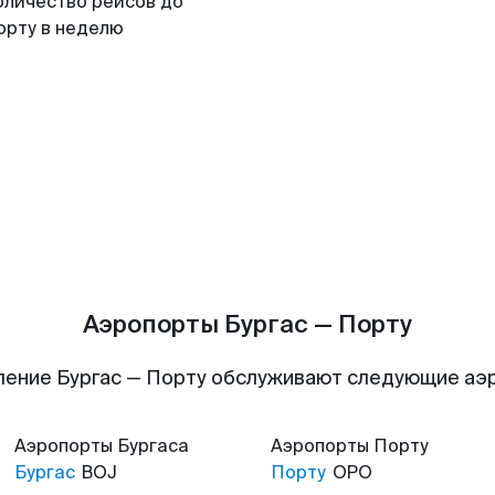
оличество рейсов до
орту в неделю
Аэропорты Бургас — Порту
ление Бургас — Порту обслуживают следующие аэ
Аэропорты
Бургаса
Аэропорты
Порту
Бургас
BOJ
Порту
OPO