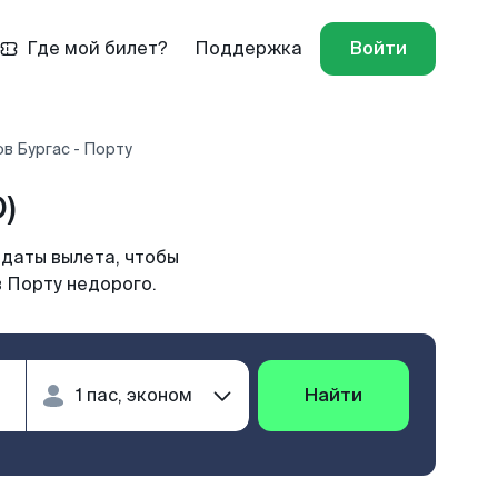
Где мой билет?
Поддержка
Войти
в Бургас - Порту
)
 даты вылета, чтобы
в Порту недорого.
Найти