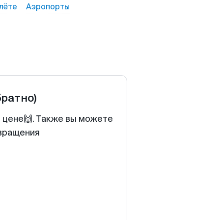
лёте
Аэропорты
братно)
й цене🙌. Также вы можете
звращения