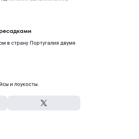
ересадками
ом в страну Португалия двумя
йсы и лоукосты.