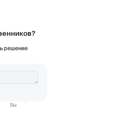
твенников?
ть решение
Вы