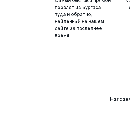
Самый быстрый прямой
К
перелет из Бургаса
П
туда и обратно,
найденный на нашем
сайте за последнее
время
Направ