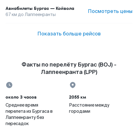
Авиабилеты
Бургас
—
Койвола
Посмотреть цены
67
км до
Лаппеенранты
Показать больше рейсов
Факты по перелёту Бургас (BOJ) -
Лаппеенранта (LPP)
около 3 часов
2055 км
Среднее время
Расстояние между
перелета из Бургаса в
городами
Лаппеенранту без
пересадок