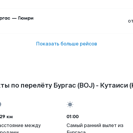
ргас
—
Гюмри
о
Показать больше рейсов
ты по перелёту Бургас (BOJ) - Кутаиси (
29 км
01:00
асстояние между
Самый ранний вылет из
ородами
Бургаса