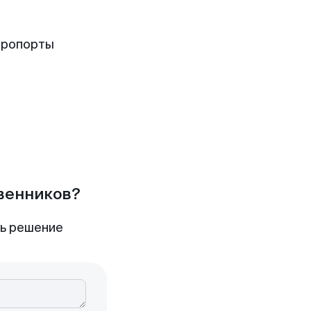
эропорты
твенников?
ть решение