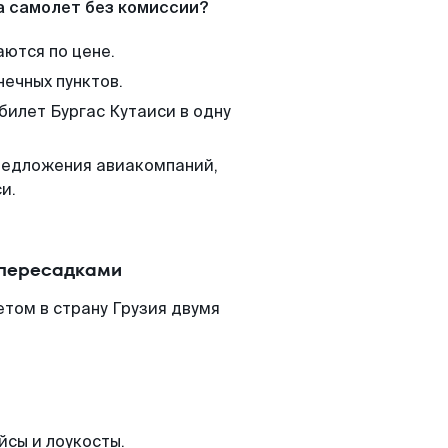
а самолет без комиссии?
аются по цене.
нечных пунктов.
билет Бургас Кутаиси в одну
редложения авиакомпаний,
и.
 пересадками
етом в страну Грузия двумя
йсы и лоукосты.