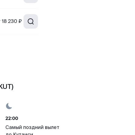
т
18 230 ₽
KUT)
22:00
Самый поздний вылет
до Кутаиси