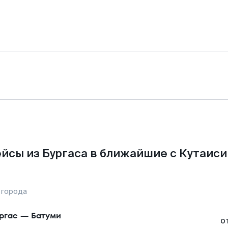
йсы из Бургаса в ближайшие с Кутаиси
 города
ргас
—
Батуми
о