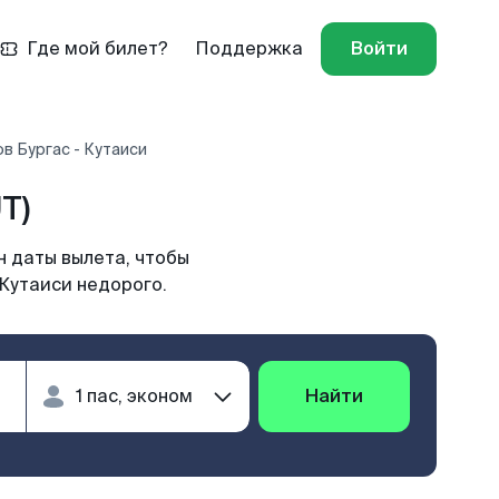
Где мой билет?
Поддержка
Войти
в Бургас - Кутаиси
T)
н даты вылета, чтобы
 Кутаиси недорого.
Найти