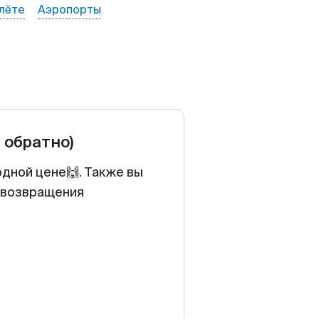
лёте
Аэропорты
и обратно)
одной цене🙌. Также вы
у возвращения