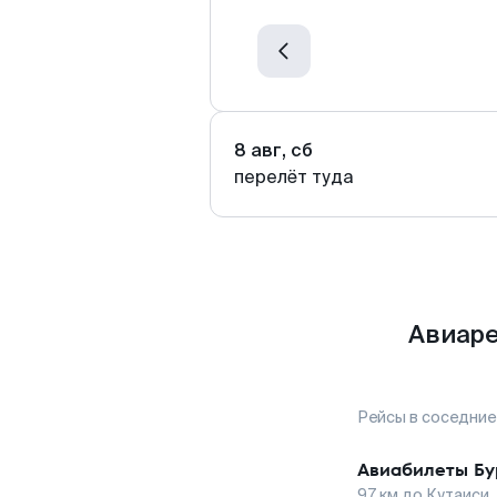
8 авг, сб
перелёт туда
Авиаре
Рейсы в соседние
Авиабилеты
Бу
97
км до
Кутаиси