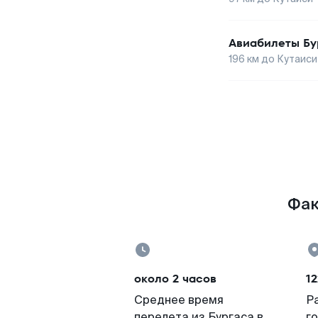
Авиабилеты
Бу
196
км до
Кутаиси
Фак
около 2 часов
12
Среднее время
Р
перелета из Бургаса в
г