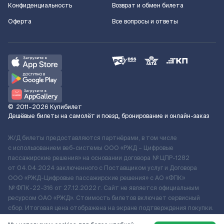
Конфиденциальность
Возврат и обмен билета
Оферта
Все вопросы и ответы
©
2011–2026
Купибилет
Дешёвые билеты на самолёт и поезд, бронирование и онлайн-заказ
Ж/Д билеты предоставляются партнёрами, в том числе
с использованием веб-системы ООО «РЖД – Цифровые
пассажирские решения» на основании договора № ЦПР-1282
от 04.04.2024 заключенного с Поставщиком услуг и Договора
ООО «РЖД-Цифровые пассажирские решения» c АО «ФПК»
№ ФПК-22-316 от 27.12.2022 г. Сайт не является официальным
ресурсом ОАО «РЖД». Стоимость билетов включает сервисный
сбор. Итоговая цена отображена на экране подтверждения покупки.
По вопросам рассмотрения обращений, жалоб, претензий граждан