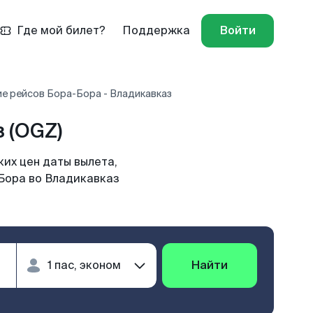
Где мой билет?
Поддержка
Войти
е рейсов Бора-Бора - Владикавказ
 (OGZ)
их цен даты вылета,
-Бора во Владикавказ
Найти