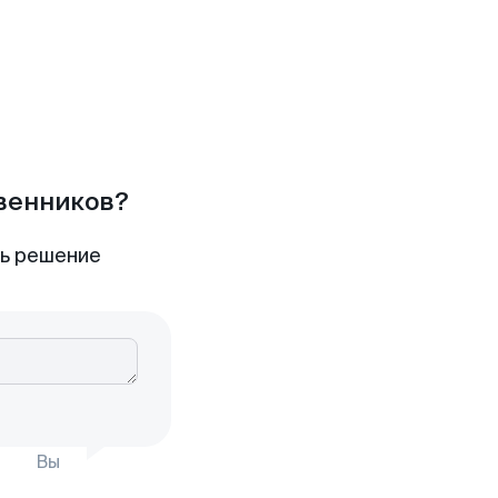
твенников?
ть решение
Вы