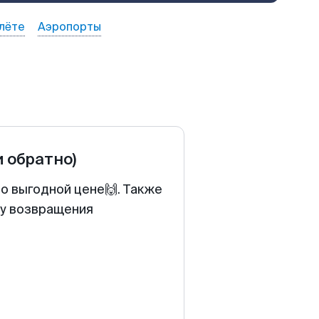
лёте
Аэропорты
и обратно)
о выгодной цене🙌. Также
ту возвращения