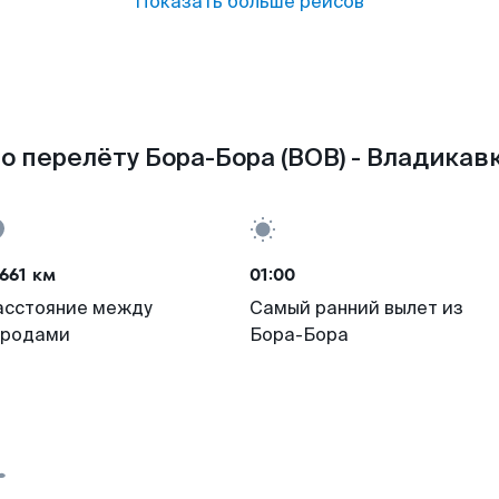
Показать больше рейсов
о перелёту Бора-Бора (BOB) - Владикавк
661 км
01:00
асстояние между
Самый ранний вылет из
ородами
Бора-Бора