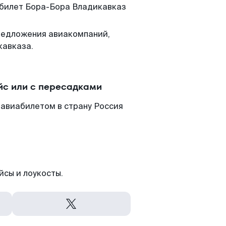
м билет Бора-Бора Владикавказ
редложения авиакомпаний,
кавказа.
йс или с пересадками
 авиабилетом в страну Россия
йсы и лоукосты.