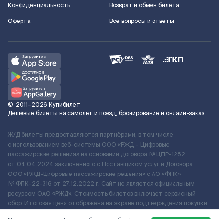
Конфиденциальность
Возврат и обмен билета
Оферта
Все вопросы и ответы
©
2011–2026
Купибилет
Дешёвые билеты на самолёт и поезд, бронирование и онлайн-заказ
Ж/Д билеты предоставляются партнёрами, в том числе
с использованием веб-системы ООО «РЖД – Цифровые
пассажирские решения» на основании договора № ЦПР-1282
от 04.04.2024 заключенного с Поставщиком услуг и Договора
ООО «РЖД-Цифровые пассажирские решения» c АО «ФПК»
№ ФПК-22-316 от 27.12.2022 г. Сайт не является официальным
ресурсом ОАО «РЖД». Стоимость билетов включает сервисный
сбор. Итоговая цена отображена на экране подтверждения покупки.
По вопросам рассмотрения обращений, жалоб, претензий граждан