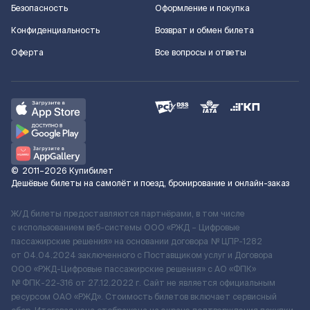
Безопасность
Оформление и покупка
Конфиденциальность
Возврат и обмен билета
Оферта
Все вопросы и ответы
©
2011–2026
Купибилет
Дешёвые билеты на самолёт и поезд, бронирование и онлайн-заказ
Ж/Д билеты предоставляются партнёрами, в том числе
с использованием веб-системы ООО «РЖД – Цифровые
пассажирские решения» на основании договора № ЦПР-1282
от 04.04.2024 заключенного с Поставщиком услуг и Договора
ООО «РЖД-Цифровые пассажирские решения» c АО «ФПК»
№ ФПК-22-316 от 27.12.2022 г. Сайт не является официальным
ресурсом ОАО «РЖД». Стоимость билетов включает сервисный