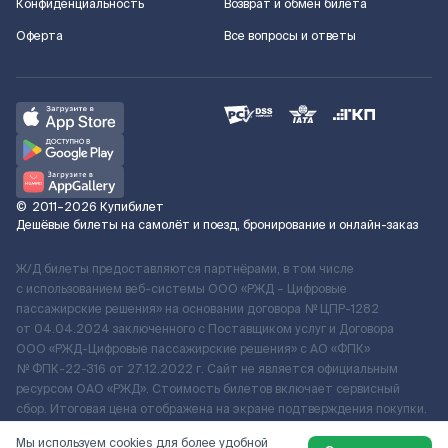
Конфиденциальность
Возврат и обмен билета
Оферта
Все вопросы и ответы
©
2011–2026
Купибилет
Дешёвые билеты на самолёт и поезд, бронирование и онлайн-заказ
Ж/Д билеты предоставляются партнёрами, в том числе
с использованием веб-системы ООО «РЖД – Цифровые
пассажирские решения» на основании договора № ЦПР-1282
от 04.04.2024 заключенного с Поставщиком услуг и Договора
ООО «РЖД-Цифровые пассажирские решения» c АО «ФПК»
№ ФПК-22-316 от 27.12.2022 г. Сайт не является официальным
ресурсом ОАО «РЖД». Стоимость билетов включает сервисный
сбор. Итоговая цена отображена на экране подтверждения покупки.
По вопросам рассмотрения обращений, жалоб, претензий граждан
Мы используем cookies для более удобной