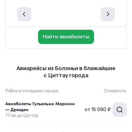
Найти авиабилеты
Авиарейсы из Болоньи в ближайшие
с Циттау города
Рейсы в соседние города
Стоимость
Авиабилеты
Гульельмо Маркони
от
15 060 ₽
—
Дрезден
77
км до
Циттау