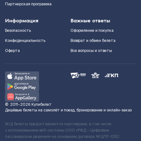
Партнерская программа
Информация
Важные ответы
Безопасность
Оформление и покупка
Конфиденциальность
Возврат и обмен билета
Оферта
Все вопросы и ответы
©
2011–2026
Купибилет
Дешёвые билеты на самолёт и поезд, бронирование и онлайн-заказ
Ж/Д билеты предоставляются партнёрами, в том числе
с использованием веб-системы ООО «РЖД – Цифровые
пассажирские решения» на основании договора № ЦПР-1282