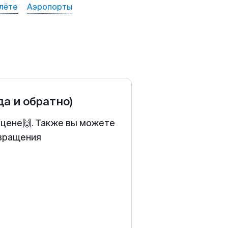
лёте
Аэропорты
да и обратно)
 цене🙌. Также вы можете
звращения