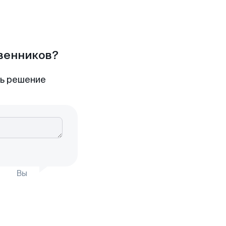
твенников?
ть решение
Вы