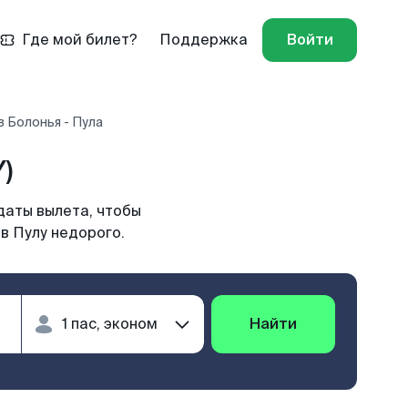
Где мой билет?
Поддержка
Войти
 Болонья - Пула
)
даты вылета, чтобы
в Пулу недорого.
Найти