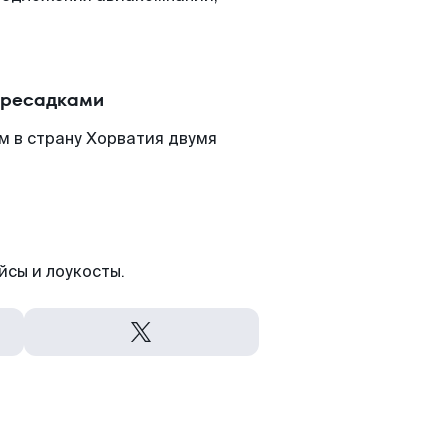
пересадками
м в страну Хорватия двумя
йсы и лоукосты.