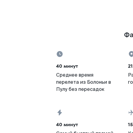
Фа
40 минут
21
Среднее время
Р
перелета из Болоньи в
г
Пулу без пересадок
40 минут
15