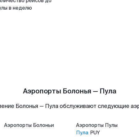
оличество рейсов до
улы в неделю
Аэропорты Болонья — Пула
ление Болонья — Пула обслуживают следующие аэ
Аэропорты
Болоньи
Аэропорты
Пулы
Пула
PUY