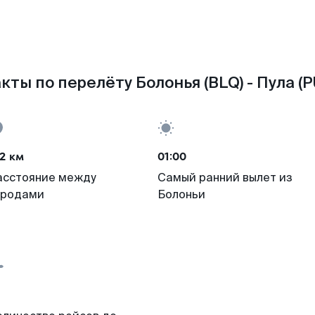
кты по перелёту Болонья (BLQ) - Пула (P
2 км
01:00
асстояние между
Самый ранний вылет из
ородами
Болоньи