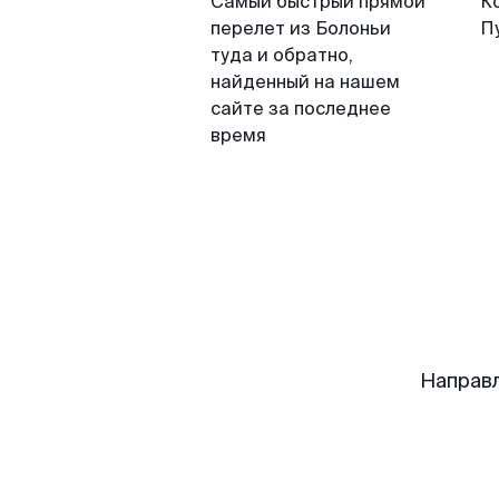
Самый быстрый прямой
К
перелет из Болоньи
П
туда и обратно,
найденный на нашем
сайте за последнее
время
Направ