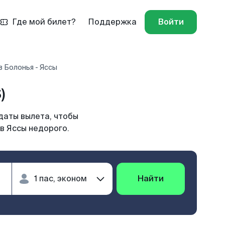
Где мой билет?
Поддержка
Войти
 Болонья - Яссы
)
даты вылета, чтобы
в Яссы недорого.
Найти