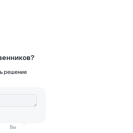
твенников?
ть решение
Вы