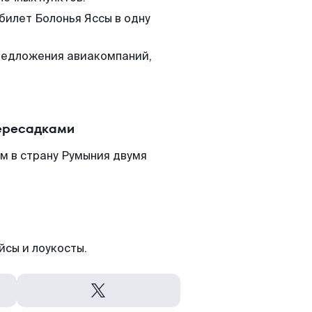
билет Болонья Яссы в одну
редложения авиакомпаний,
пересадками
м в страну Румыния двумя
йсы и лоукосты.