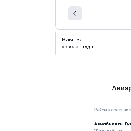
9 авг, вс
перелёт туда
Авиар
Рейсы в соседние
Авиабилеты
Гу
111
км до
Яссы