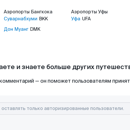
Аэропорты
Бангкока
Аэропорты
Уфы
Суварнабхуми
BKK
Уфа
UFA
Дон Муанг
DMK
аете и знаете больше других путешес
комментарий — он поможет пользователям приня