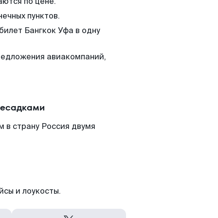
аются по цене.
нечных пунктов.
билет Бангкок Уфа в одну
редложения авиакомпаний,
ресадками
м в страну Россия двумя
йсы и лоукосты.