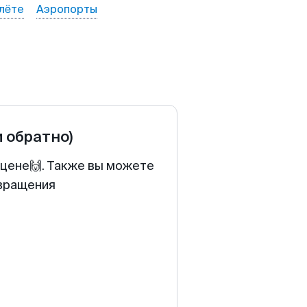
лёте
Аэропорты
и обратно)
 цене🙌. Также вы можете
звращения