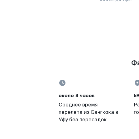
Фа
около 8 часов
59
Среднее время
Р
перелета из Бангкока в
г
Уфу без пересадок