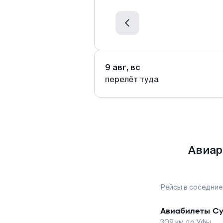
9 авг, вс
перелёт туда
Авиар
Рейсы в соседние
Авиабилеты
Су
309
км до
Уфы