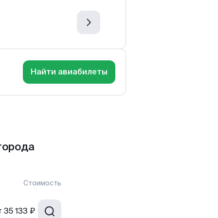
Найти авиабилеты
города
Стоимость
т
35 133 ₽