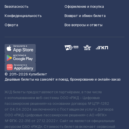
Безопасность
Оформление и покупка
Конфиденциальность
Возврат и обмен билета
Оферта
Все вопросы и ответы
©
2011–2026
Купибилет
Дешёвые билеты на самолёт и поезд, бронирование и онлайн-заказ
Ж/Д билеты предоставляются партнёрами, в том числе
с использованием веб-системы ООО «РЖД – Цифровые
пассажирские решения» на основании договора № ЦПР-1282
от 04.04.2024 заключенного с Поставщиком услуг и Договора
ООО «РЖД-Цифровые пассажирские решения» c АО «ФПК»
№ ФПК-22-316 от 27.12.2022 г. Сайт не является официальным
ресурсом ОАО «РЖД». Стоимость билетов включает сервисный