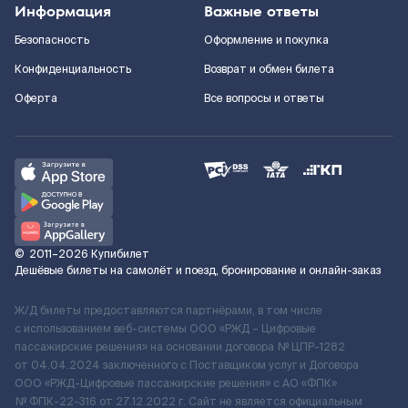
Информация
Важные ответы
Безопасность
Оформление и покупка
Конфиденциальность
Возврат и обмен билета
Оферта
Все вопросы и ответы
©
2011–2026
Купибилет
Дешёвые билеты на самолёт и поезд, бронирование и онлайн-заказ
Ж/Д билеты предоставляются партнёрами, в том числе
с использованием веб-системы ООО «РЖД – Цифровые
пассажирские решения» на основании договора № ЦПР-1282
от 04.04.2024 заключенного с Поставщиком услуг и Договора
ООО «РЖД-Цифровые пассажирские решения» c АО «ФПК»
№ ФПК-22-316 от 27.12.2022 г. Сайт не является официальным