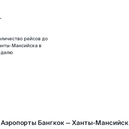
оличество рейсов до
анты-Мансийска в
еделю
Аэропорты Бангкок — Ханты-Мансийск