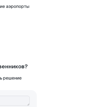
щие аэропорты
твенников?
ть решение