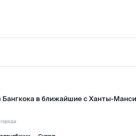
 Бангкока в ближайшие с Ханты-Манс
 города
варнабхуми
—
Сургут