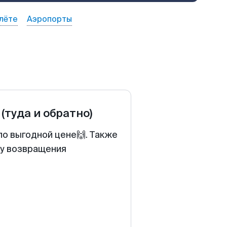
лёте
Аэропорты
(туда и обратно)
по выгодной цене🙌. Также
ту возвращения