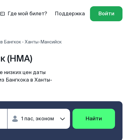
Где мой билет?
Поддержка
Войти
в Бангкок - Ханты-Мансийск
к (HMA)
е низких цен даты
из Бангкока в Ханты-
Найти