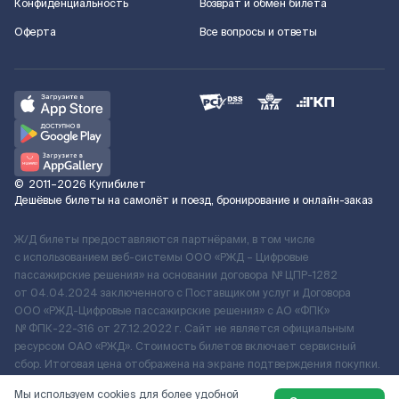
Конфиденциальность
Возврат и обмен билета
Оферта
Все вопросы и ответы
©
2011–2026
Купибилет
Дешёвые билеты на самолёт и поезд, бронирование и онлайн-заказ
Ж/Д билеты предоставляются партнёрами, в том числе
с использованием веб-системы ООО «РЖД – Цифровые
пассажирские решения» на основании договора № ЦПР-1282
от 04.04.2024 заключенного с Поставщиком услуг и Договора
ООО «РЖД-Цифровые пассажирские решения» c АО «ФПК»
№ ФПК-22-316 от 27.12.2022 г. Сайт не является официальным
ресурсом ОАО «РЖД». Стоимость билетов включает сервисный
сбор. Итоговая цена отображена на экране подтверждения покупки.
По вопросам рассмотрения обращений, жалоб, претензий граждан
Мы используем cookies для более удобной