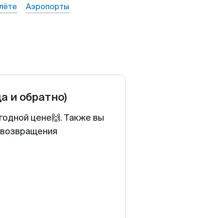
лёте
Аэропорты
да и обратно)
годной цене🙌. Также вы
у возвращения