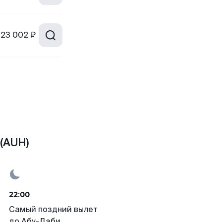
23 002 ₽
(AUH)
22:00
Самый поздний вылет
до Абу-Даби