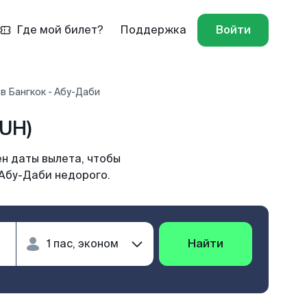
Где мой билет?
Поддержка
Войти
в Бангкок - Абу-Даби
UH)
н даты вылета, чтобы
 Абу-Даби недорого.
Найти