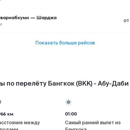
варнабхуми
—
Шарджа
от
и
Показать больше рейсов
ы по перелёту Бангкок (BKK) - Абу-Даби 
966 км
01:00
асстояние между
Самый ранний вылет из
ородами
Бангкока