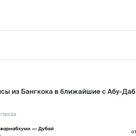
сы из Бангкока в ближайшие с Абу-Даб
 города
варнабхуми
—
Дубай
о
и