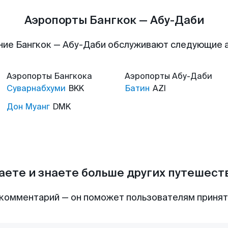
Аэропорты Бангкок — Абу-Даби
ние Бангкок — Абу-Даби обслуживают следующие 
Аэропорты
Бангкока
Аэропорты
Абу-Даби
Суварнабхуми
BKK
Батин
AZI
Дон Муанг
DMK
аете и знаете больше других путешес
комментарий — он поможет пользователям приня