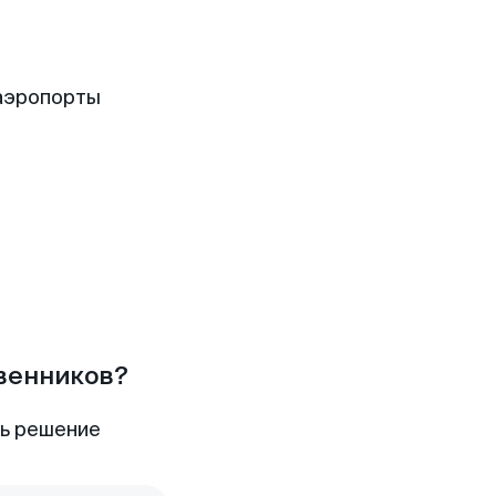
аэропорты
твенников?
ть решение