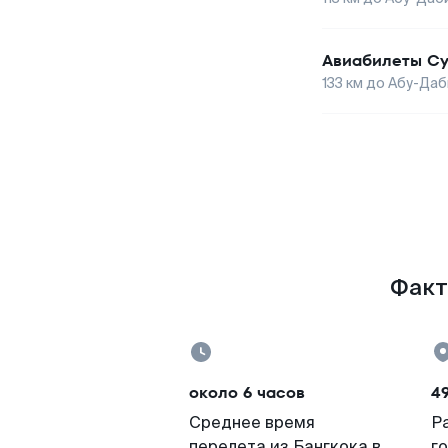
Авиабилеты
Су
133
км до
Абу-Даб
Факт
около 6 часов
4
Среднее время
Р
перелета из Бангкока в
г