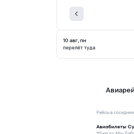
10 авг, пн
перелёт туда
Авиарей
Рейсы в соседние
Авиабилеты
Су
113
км до
Абу-Даб