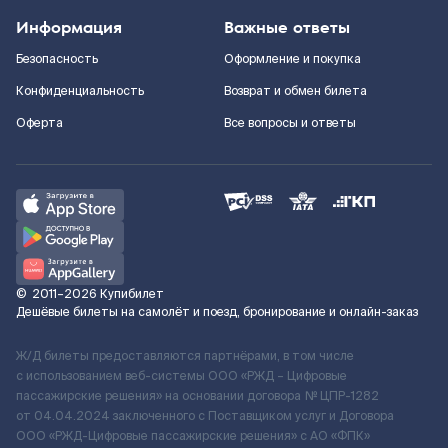
Информация
Важные ответы
Безопасность
Оформление и покупка
Конфиденциальность
Возврат и обмен билета
Оферта
Все вопросы и ответы
©
2011–2026
Купибилет
Дешёвые билеты на самолёт и поезд, бронирование и онлайн-заказ
Ж/Д билеты предоставляются партнёрами, в том числе
с использованием веб-системы ООО «РЖД – Цифровые
пассажирские решения» на основании договора № ЦПР-1282
от 04.04.2024 заключенного с Поставщиком услуг и Договора
ООО «РЖД-Цифровые пассажирские решения» c АО «ФПК»