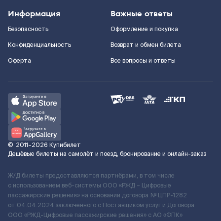
Информация
Важные ответы
Безопасность
Оформление и покупка
Конфиденциальность
Возврат и обмен билета
Оферта
Все вопросы и ответы
©
2011–2026
Купибилет
Дешёвые билеты на самолёт и поезд, бронирование и онлайн-заказ
Ж/Д билеты предоставляются партнёрами, в том числе
с использованием веб-системы ООО «РЖД – Цифровые
пассажирские решения» на основании договора № ЦПР-1282
от 04.04.2024 заключенного с Поставщиком услуг и Договора
ООО «РЖД-Цифровые пассажирские решения» c АО «ФПК»