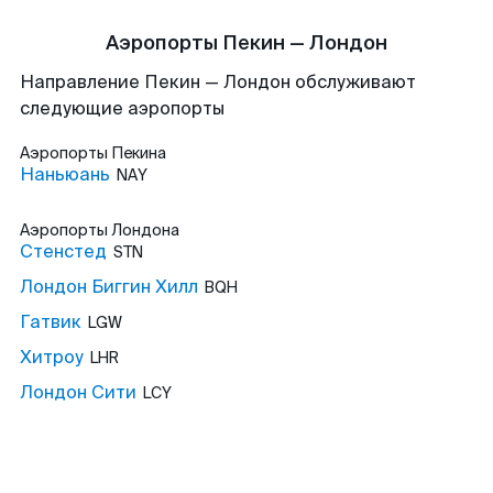
Аэропорты Пекин — Лондон
Направление Пекин — Лондон обслуживают
следующие аэропорты
Аэропорты
Пекина
Наньюань
NAY
Аэропорты
Лондона
Стенстед
STN
Лондон Биггин Хилл
BQH
Гатвик
LGW
Хитроу
LHR
Лондон Сити
LCY