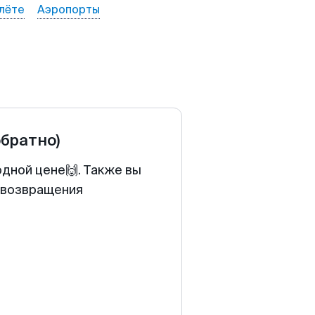
лёте
Аэропорты
обратно)
одной цене🙌. Также вы
у возвращения