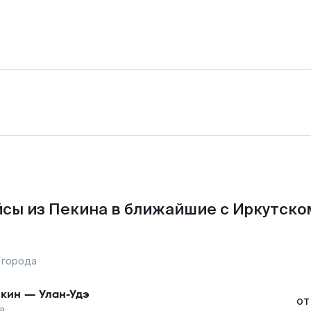
сы из Пекина в ближайшие с Иркутско
 города
кин
—
Улан-Удэ
от
а