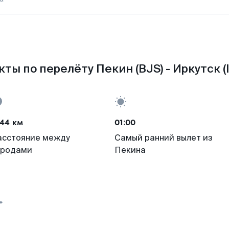
ты по перелёту Пекин (BJS) - Иркутск (
644 км
01:00
асстояние между
Самый ранний вылет из
ородами
Пекина