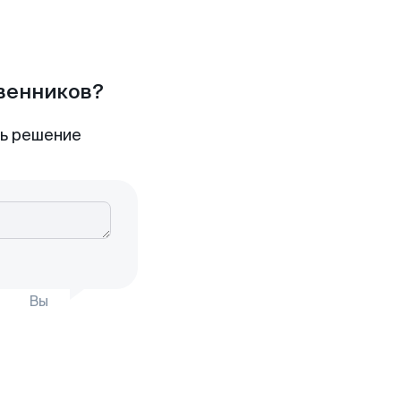
твенников?
ть решение
Вы