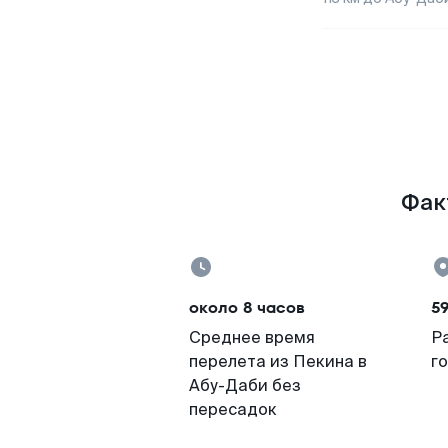
Фак
около 8 часов
5
Среднее время
Р
перелета из Пекина в
г
Абу-Даби без
пересадок