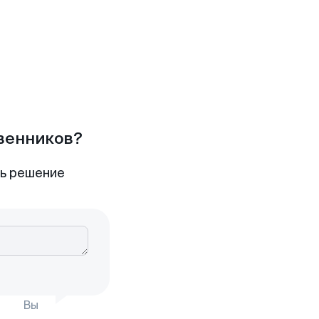
твенников?
ть решение
Вы