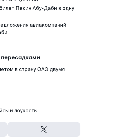
 билет Пекин Абу-Даби в одну
редложения авиакомпаний,
аби.
с пересадками
летом в страну ОАЭ двумя
йсы и лоукосты.