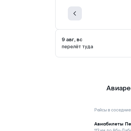
9 авг, вс
перелёт туда
Авиаре
Рейсы в соседние
Авиабилеты
Пе
113
км до
Абу-Даб