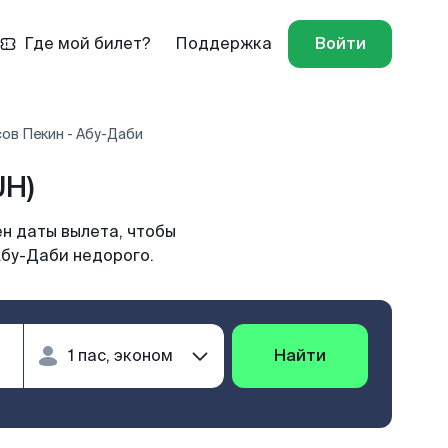
Где мой билет?
Поддержка
Войти
ов Пекин - Абу-Даби
UH)
н даты вылета, чтобы
Абу-Даби недорого.
Найти