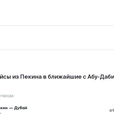
йсы из Пекина в ближайшие с Абу-Даби
 города
кин
—
Дубай
о
и