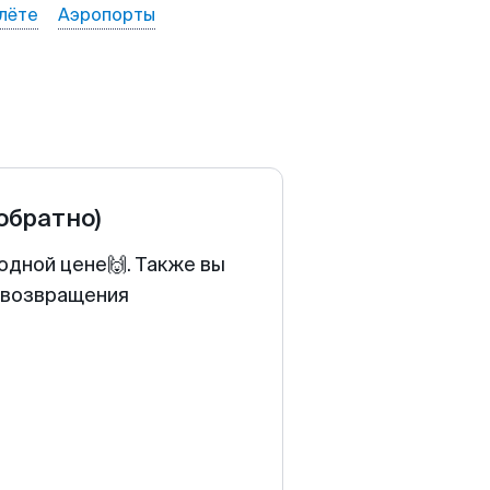
лёте
Аэропорты
 обратно)
одной цене🙌. Также вы
у возвращения