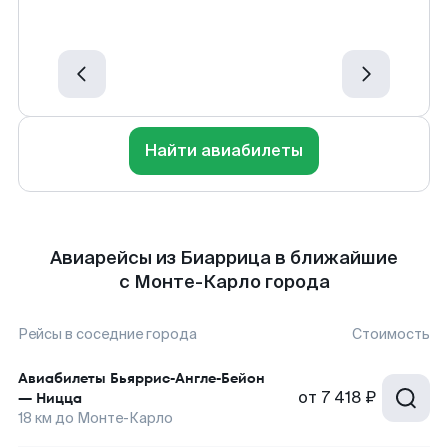
Найти авиабилеты
Авиарейсы из Биаррица в ближайшие
с Монте-Карло города
Рейсы в соседние города
Стоимость
Авиабилеты
Бьяррис-Англе-Бейон
от
7 418 ₽
—
Ницца
18
км до
Монте-Карло