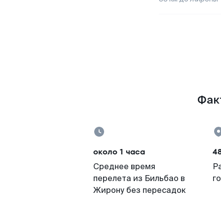
Факт
около 1 часа
4
Среднее время
Р
перелета из Бильбао в
г
Жирону без пересадок