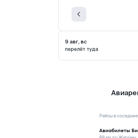
9 авг, вс
перелёт туда
Авиаре
Рейсы в соседние
Авиабилеты
Би
88
км до
Жироны