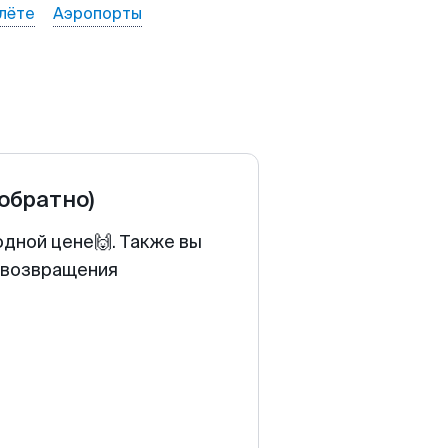
лёте
Аэропорты
 обратно)
одной цене🙌. Также вы
у возвращения