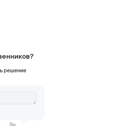
твенников?
ть решение
Вы