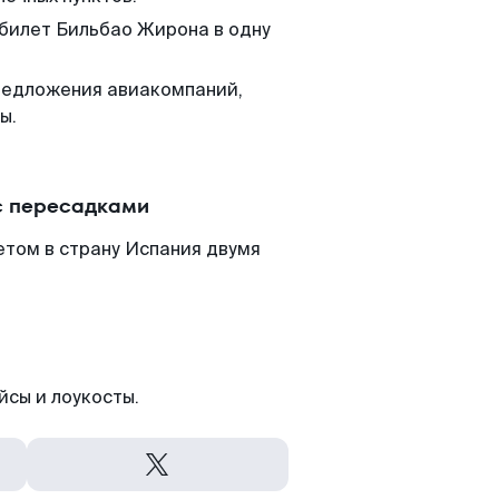
 билет Бильбао Жирона в одну
редложения авиакомпаний,
ы.
с пересадками
етом в страну Испания двумя
йсы и лоукосты.