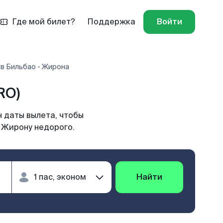
Где мой билет?
Поддержка
Войти
в Бильбао - Жирона
RO)
 даты вылета, чтобы
в Жирону недорого.
Найти