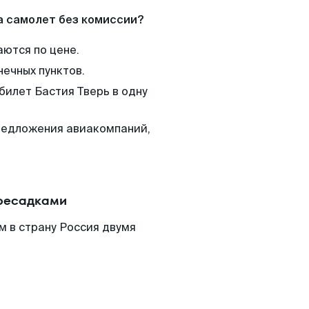
а самолет без комиссии?
аются по цене.
нечных пунктов.
билет Бастия Тверь в одну
редложения авиакомпаний,
ересадками
м в страну Россия двумя