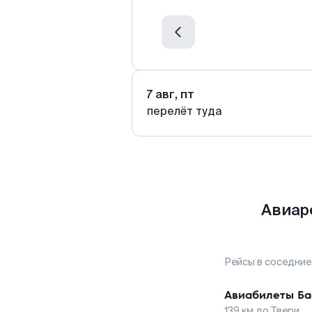
7 авг, пт
перелёт туда
Авиар
Рейсы в соседние
Авиабилеты
Ба
139
км до
Твери