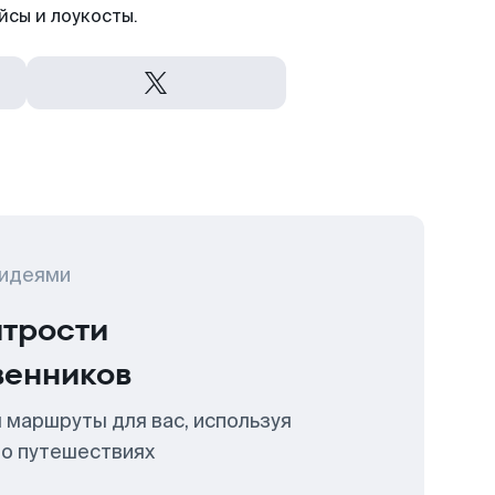
йсы и лоукосты.
 идеями
итрости
венников
 маршруты для вас, используя
 о путешествиях