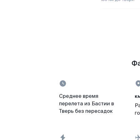
Фа
к
Среднее время
перелета из Бастии в
Р
Тверь без пересадок
г