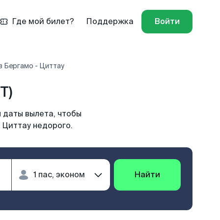
Где мой билет?
Поддержка
Войти
 Бергамо - Циттау
T)
 даты вылета, чтобы
 Циттау недорого.
Найти