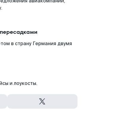
редложения авиакомпаний,
.
с пересадками
том в страну Германия двумя
йсы и лоукосты.