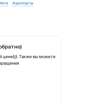
лёте
Аэропорты
 обратно)
й цене🙌. Также вы можете
звращения