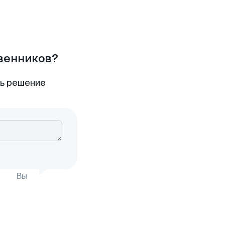
твенников?
ть решение
Вы