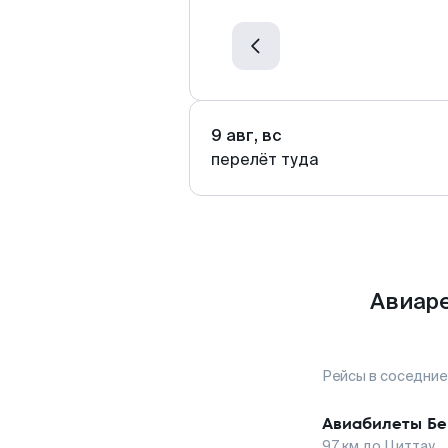
9 авг, вс
перелёт туда
Авиаре
Рейсы в соседние
Авиабилеты
Бе
97
км до
Циттау