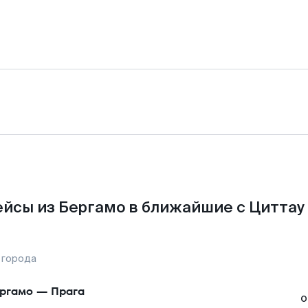
йсы из Бергамо в ближайшие с Циттау
 города
ргамо
—
Прага
о