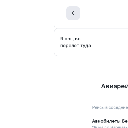
9 авг, вс
перелёт туда
Авиарей
Рейсы в соседние
Авиабилеты
Бе
118
км до
Варшав