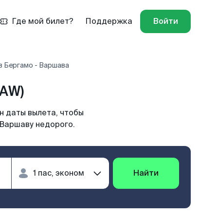
Где мой билет?
Поддержка
Войти
в Бергамо - Варшава
WAW)
н даты вылета, чтобы
 Варшаву недорого.
Найти