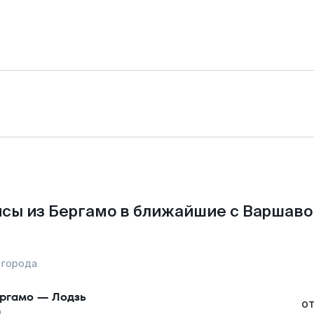
сы из Бергамо в ближайшие с Варшаво
 города
ргамо
—
Лодзь
о
ы