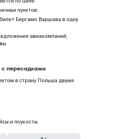
аются по цене.
нечных пунктов.
 билет Бергамо Варшава в одну
редложения авиакомпаний,
вы.
 с пересадками
летом в страну Польша двумя
йсы и лоукосты.