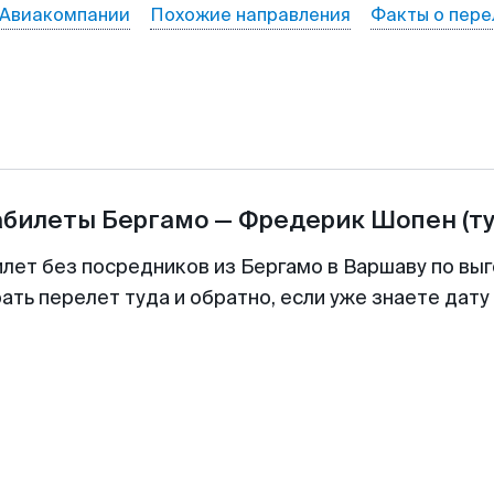
Авиакомпании
Похожие направления
Факты о пере
абилеты
Бергамо
—
Фредерик Шопен
(т
илет без посредников из Бергамо в Варшаву по выг
ть перелет туда и обратно, если уже знаете дат