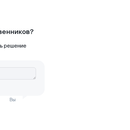
твенников?
ть решение
Вы