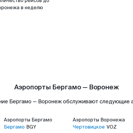
оличество рейсов до
оронежа в неделю
Аэропорты Бергамо — Воронеж
ние Бергамо — Воронеж обслуживают следующие 
Аэропорты
Бергамо
Аэропорты
Воронежа
Бергамо
BGY
Чертовицкое
VOZ