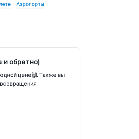
лёте
Аэропорты
а и обратно)
одной цене🙌. Также вы
у возвращения