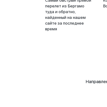
Самый быстрый прямой
К
перелет из Бергамо
В
туда и обратно,
найденный на нашем
сайте за последнее
время
Направле