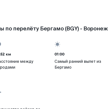
ы по перелёту Бергамо (BGY) - Воронеж 
252 км
01:00
асстояние между
Самый ранний вылет из
ородами
Бергамо