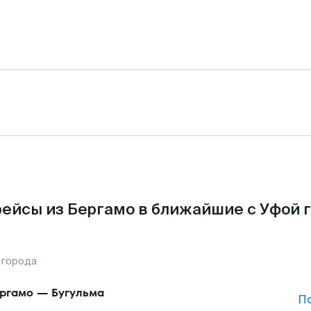
ейсы из Бергамо в ближайшие с Уфой 
 города
ргамо
—
Бугульма
П