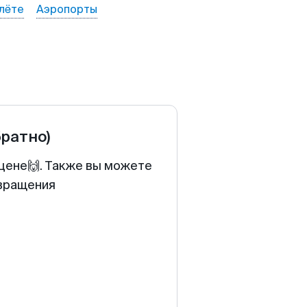
лёте
Аэропорты
братно)
 цене🙌. Также вы можете
звращения