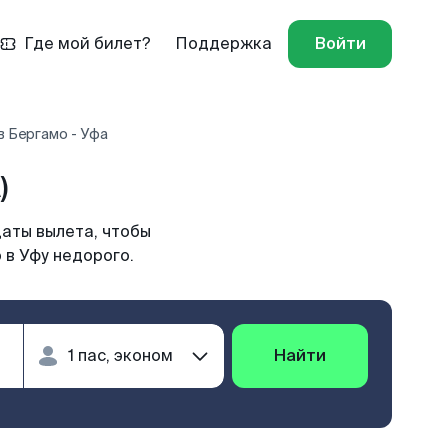
Где мой билет?
Поддержка
Войти
в Бергамо - Уфа
)
даты вылета, чтобы
 в Уфу недорого.
Найти