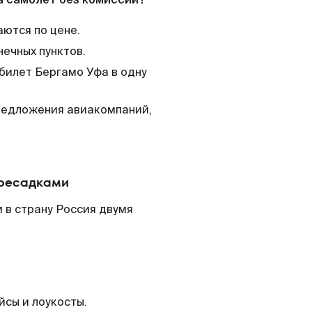
аются по цене.
нечных пунктов.
 билет Бергамо Уфа в одну
редложения авиакомпаний,
ересадками
 в страну Россия двумя
йсы и лоукосты.