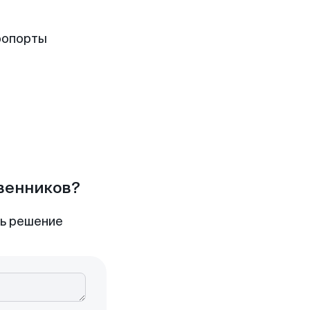
ропорты
твенников?
ть решение