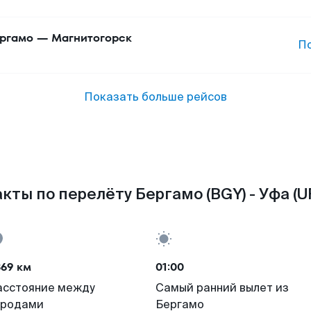
ргамо
—
Магнитогорск
П
Показать больше рейсов
кты по перелёту Бергамо (BGY) - Уфа (U
369 км
01:00
асстояние между
Самый ранний вылет из
ородами
Бергамо