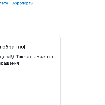
лёте
Аэропорты
и обратно)
 цене🙌. Также вы можете
звращения