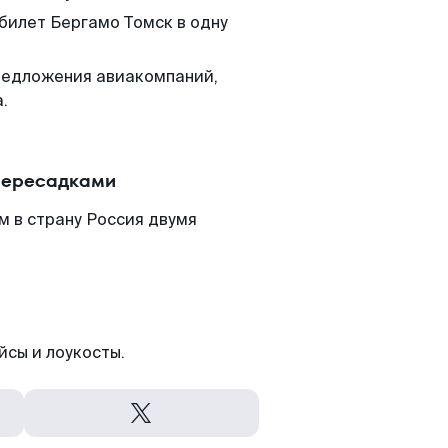
 билет Бергамо Томск в одну
редложения авиакомпаний,
.
 пересадками
м в страну Россия двумя
йсы и лоукосты.