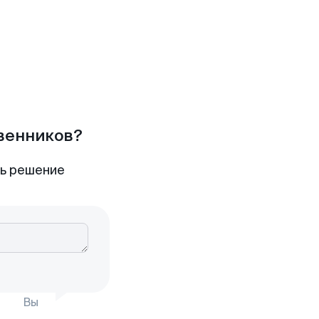
твенников?
ть решение
Вы