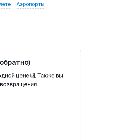
лёте
Аэропорты
 обратно)
одной цене🙌. Также вы
у возвращения