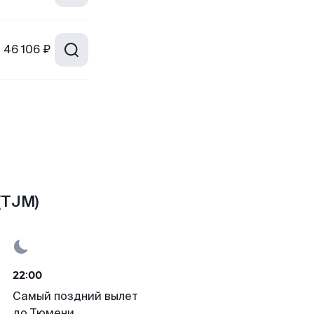
т
46 106 ₽
(TJM)
22:00
Самый поздний вылет
до Тюмени