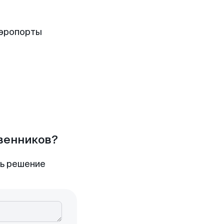
аэропорты
твенников?
ть решение