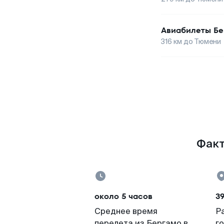
Авиабилеты
Бе
316
км до
Тюмени
Факт
около 5 часов
39
Среднее время
Р
перелета из Бергамо в
г