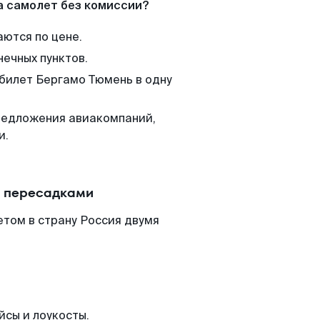
а самолет без комиссии?
аются по цене.
нечных пунктов.
 билет Бергамо Тюмень в одну
редложения авиакомпаний,
и.
с пересадками
том в страну Россия двумя
йсы и лоукосты.