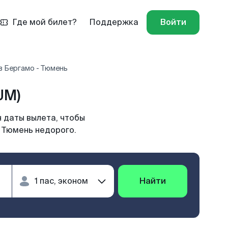
Где мой билет?
Поддержка
Войти
в Бергамо - Тюмень
JM)
 даты вылета, чтобы
в Тюмень недорого.
Найти