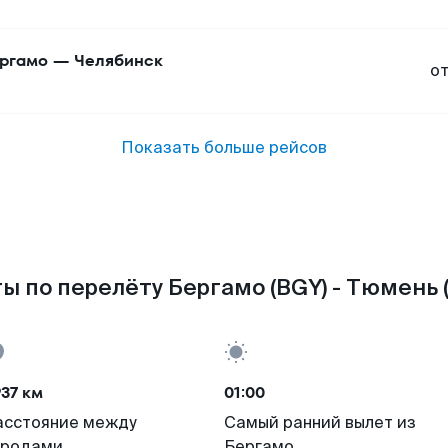
ргамо
—
Челябинск
о
Показать больше рейсов
ы по перелёту Бергамо (BGY) - Тюмень 
37 км
01:00
асстояние между
Самый ранний вылет из
ородами
Бергамо