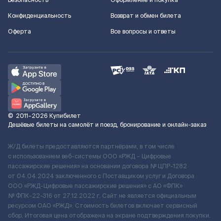
Безопасность
Оформление и покупка
Конфиденциальность
Возврат и обмен билета
Оферта
Все вопросы и ответы
©
2011–2026
Купибилет
Дешёвые билеты на самолёт и поезд, бронирование и онлайн-заказ
Ж/Д билеты предоставляются партнёрами, в том числе
с использованием веб-системы ООО «РЖД – Цифровые
пассажирские решения» на основании договора № ЦПР-1282
от 04.04.2024 заключенного с Поставщиком услуг и Договора
ООО «РЖД-Цифровые пассажирские решения» c АО «ФПК»
№ ФПК-22-316 от 27.12.2022 г. Сайт не является официальным
ресурсом ОАО «РЖД». Стоимость билетов включает сервисный
сбор. Итоговая цена отображена на экране подтверждения покупки.