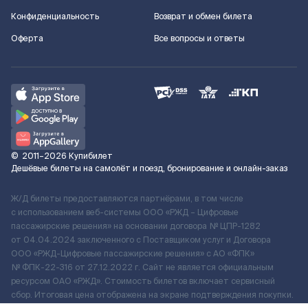
Конфиденциальность
Возврат и обмен билета
Оферта
Все вопросы и ответы
©
2011–2026
Купибилет
Дешёвые билеты на самолёт и поезд, бронирование и онлайн-заказ
Ж/Д билеты предоставляются партнёрами, в том числе
с использованием веб-системы ООО «РЖД – Цифровые
пассажирские решения» на основании договора № ЦПР-1282
от 04.04.2024 заключенного с Поставщиком услуг и Договора
ООО «РЖД-Цифровые пассажирские решения» c АО «ФПК»
№ ФПК-22-316 от 27.12.2022 г. Сайт не является официальным
ресурсом ОАО «РЖД». Стоимость билетов включает сервисный
сбор. Итоговая цена отображена на экране подтверждения покупки.