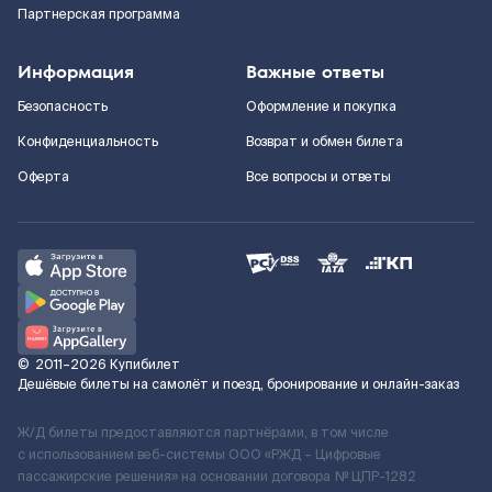
Партнерская программа
Информация
Важные ответы
Безопасность
Оформление и покупка
Конфиденциальность
Возврат и обмен билета
Оферта
Все вопросы и ответы
©
2011–2026
Купибилет
Дешёвые билеты на самолёт и поезд, бронирование и онлайн-заказ
Ж/Д билеты предоставляются партнёрами, в том числе
с использованием веб-системы ООО «РЖД – Цифровые
пассажирские решения» на основании договора № ЦПР-1282