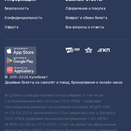
Безопасность
Оформление и покупка
Конфиденциальность
Возврат и обмен билета
Оферта
Все вопросы и ответы
©
2011–2026
Купибилет
Дешёвые билеты на самолёт и поезд, бронирование и онлайн-заказ
Ж/Д билеты предоставляются партнёрами, в том числе
с использованием веб-системы ООО «РЖД – Цифровые
пассажирские решения» на основании договора № ЦПР-1282
от 04.04.2024 заключенного с Поставщиком услуг и Договора
ООО «РЖД-Цифровые пассажирские решения» c АО «ФПК»
№ ФПК-22-316 от 27.12.2022 г. Сайт не является официальным
ресурсом ОАО «РЖД». Стоимость билетов включает сервисный