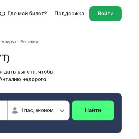
Где мой билет?
Поддержка
Войти
 Бейрут - Анталия
T)
н даты вылета, чтобы
 Анталию недорого.
Найти