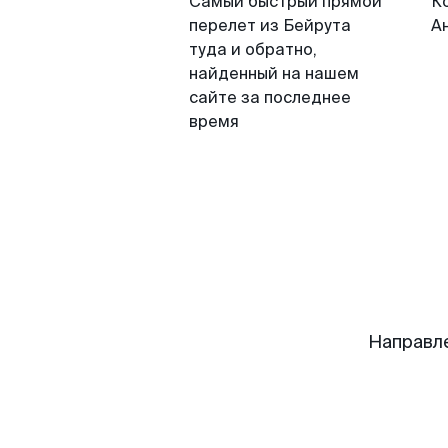
Самый быстрый прямой
К
перелет из Бейрута
А
туда и обратно,
найденный на нашем
сайте за последнее
время
Направл