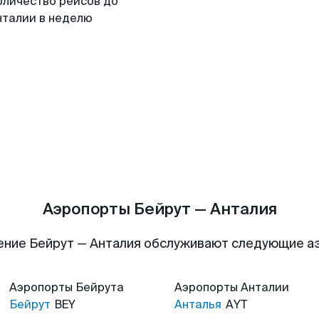
оличество рейсов до
нталии в неделю
Аэропорты Бейрут — Анталия
ение Бейрут — Анталия обслуживают следующие а
Аэропорты
Бейрута
Аэропорты
Анталии
Бейрут
BEY
Анталья
AYT