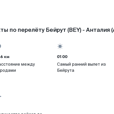
ты по перелёту Бейрут (BEY) - Анталия (
46 км
01:00
асстояние между
Самый ранний вылет из
ородами
Бейрута