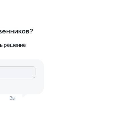
твенников?
ть решение
Вы