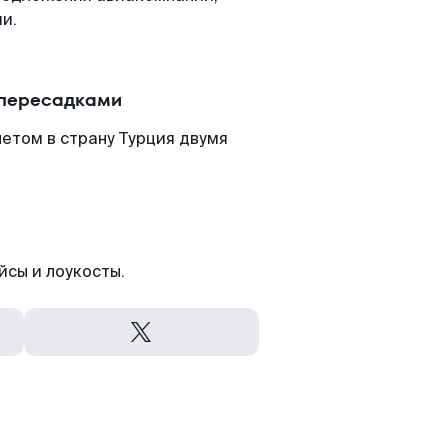
и.
 пересадками
етом в страну Турция двумя
йсы и лоукосты.