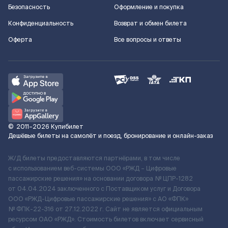
Безопасность
Оформление и покупка
Конфиденциальность
Возврат и обмен билета
Оферта
Все вопросы и ответы
©
2011–2026
Купибилет
Дешёвые билеты на самолёт и поезд, бронирование и онлайн-заказ
Ж/Д билеты предоставляются партнёрами, в том числе
с использованием веб-системы ООО «РЖД – Цифровые
пассажирские решения» на основании договора № ЦПР-1282
от 04.04.2024 заключенного с Поставщиком услуг и Договора
ООО «РЖД-Цифровые пассажирские решения» c АО «ФПК»
№ ФПК-22-316 от 27.12.2022 г. Сайт не является официальным
ресурсом ОАО «РЖД». Стоимость билетов включает сервисный