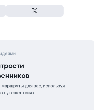
 идеями
итрости
венников
 маршруты для вас, используя
 о путешествиях