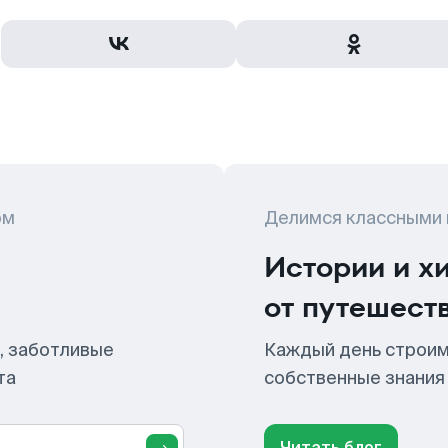
ом
Делимся классными
Истории и х
от путешест
, заботливые
Каждый день строим
та
собственные знания
Читать блог