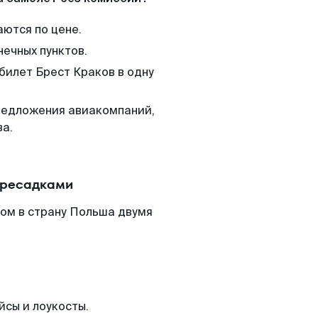
аются по цене.
нечных пунктов.
билет Брест Краков в одну
редложения авиакомпаний,
ва.
ересадками
том в страну Польша двумя
йсы и лоукосты.