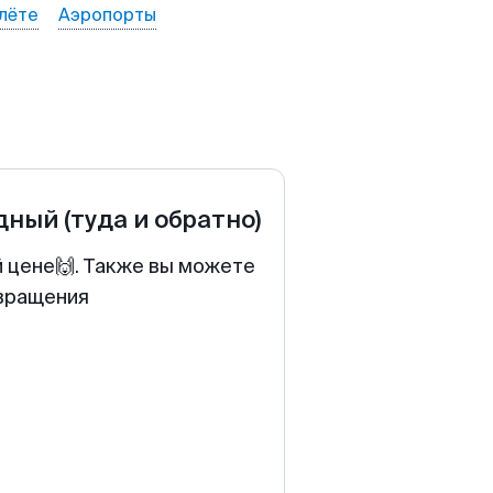
лёте
Аэропорты
одный
(туда и обратно)
й цене🙌. Также вы можете
звращения