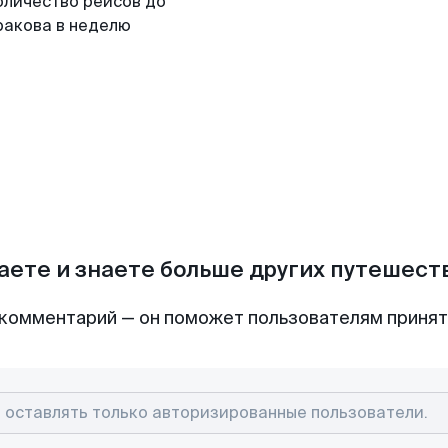
оличество рейсов до
ракова в неделю
аете и знаете больше других путешес
комментарий — он поможет пользователям приня