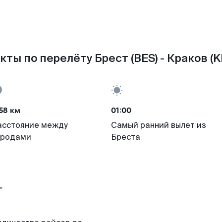
кты по перелёту Брест (BES) - Краков (K
58 км
01:00
асстояние между
Самый ранний вылет из
ородами
Бреста