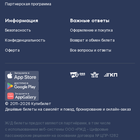
Партнерская программа
Информация
Важные ответы
Безопасность
Оформление и покупка
Конфиденциальность
Возврат и обмен билета
Оферта
Все вопросы и ответы
©
2011–2026
Купибилет
Дешёвые билеты на самолёт и поезд, бронирование и онлайн-заказ
Ж/Д билеты предоставляются партнёрами, в том числе
с использованием веб-системы ООО «РЖД – Цифровые
пассажирские решения» на основании договора № ЦПР-1282