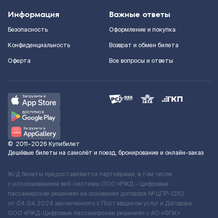
Информация
Важные ответы
Безопасность
Оформление и покупка
Конфиденциальность
Возврат и обмен билета
Оферта
Все вопросы и ответы
©
2011–2026
Купибилет
Дешёвые билеты на самолёт и поезд, бронирование и онлайн-заказ
Ж/Д билеты предоставляются партнёрами, в том числе
с использованием веб-системы ООО «РЖД – Цифровые
пассажирские решения» на основании договора № ЦПР-1282
от 04.04.2024 заключенного с Поставщиком услуг и Договора
ООО «РЖД-Цифровые пассажирские решения» c АО «ФПК»