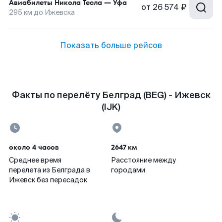
Авиабилеты
Никола Тесла
—
Уфа
от
26 574 ₽
295
км до
Ижевска
Показать больше рейсов
Факты по перелёту Белград (BEG) - Ижевск
(IJK)
около 4 часов
2647 км
Среднее время
Расстояние между
перелета из Белграда в
городами
Ижевск без пересадок