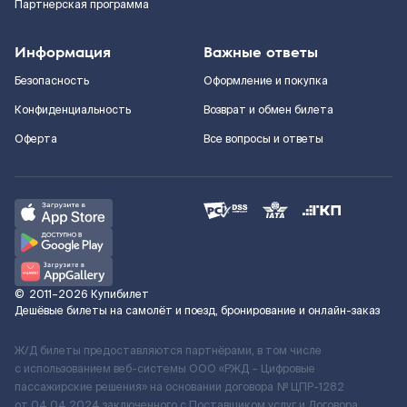
Партнерская программа
Информация
Важные ответы
Безопасность
Оформление и покупка
Конфиденциальность
Возврат и обмен билета
Оферта
Все вопросы и ответы
©
2011–2026
Купибилет
Дешёвые билеты на самолёт и поезд, бронирование и онлайн-заказ
Ж/Д билеты предоставляются партнёрами, в том числе
с использованием веб-системы ООО «РЖД – Цифровые
пассажирские решения» на основании договора № ЦПР-1282
от 04.04.2024 заключенного с Поставщиком услуг и Договора