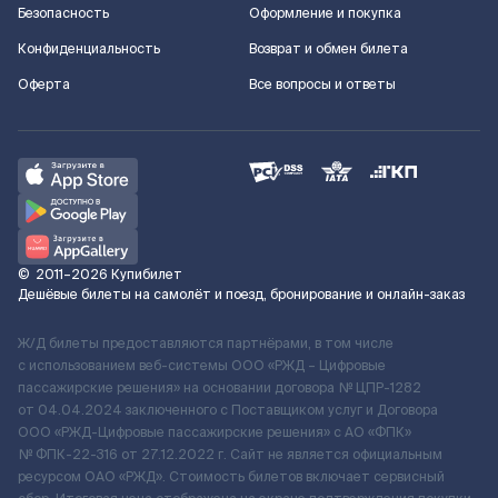
Безопасность
Оформление и покупка
Конфиденциальность
Возврат и обмен билета
Оферта
Все вопросы и ответы
©
2011–2026
Купибилет
Дешёвые билеты на самолёт и поезд, бронирование и онлайн-заказ
Ж/Д билеты предоставляются партнёрами, в том числе
с использованием веб-системы ООО «РЖД – Цифровые
пассажирские решения» на основании договора № ЦПР-1282
от 04.04.2024 заключенного с Поставщиком услуг и Договора
ООО «РЖД-Цифровые пассажирские решения» c АО «ФПК»
№ ФПК-22-316 от 27.12.2022 г. Сайт не является официальным
ресурсом ОАО «РЖД». Стоимость билетов включает сервисный