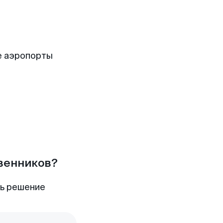
е аэропорты
твенников?
ть решение