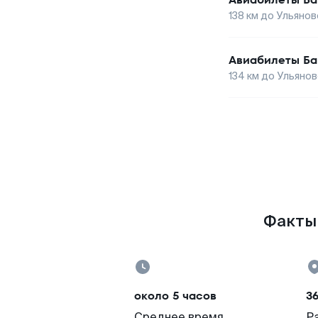
138
км до
Ульянов
Авиабилеты
Ба
134
км до
Ульянов
Факты 
около 5 часов
3
Среднее время
Р