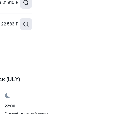
т
21 910 ₽
22 583 ₽
к (ULY)
22:00
Самый поздний вылет