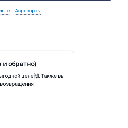
лёте
Аэропорты
а и обратно)
ыгодной цене🙌. Также вы
у возвращения