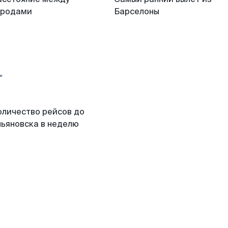
ородами
Барселоны
оличество рейсов до
льяновска в неделю