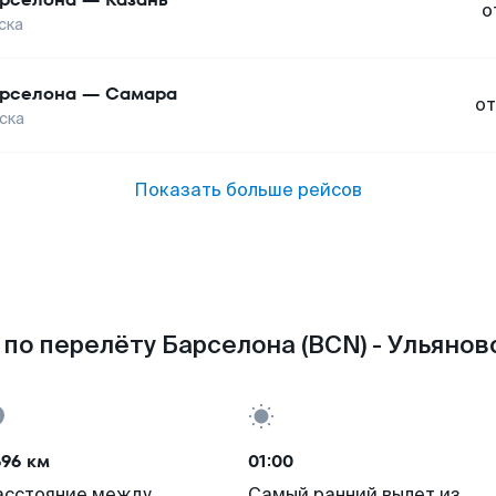
о
ска
рселона
—
Самара
от
ска
Показать больше рейсов
по перелёту Барселона (BCN) - Ульяновс
696 км
01:00
асстояние между
Самый ранний вылет из