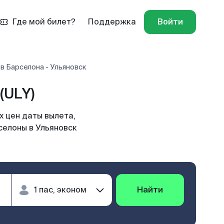
Где мой билет?
Поддержка
Войти
в Барселона - Ульяновск
(ULY)
х цен даты вылета,
селоны в Ульяновск
Найти